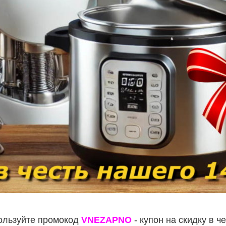
льзуйте промокод
VNEZAPNO
- купон на скидку в ч