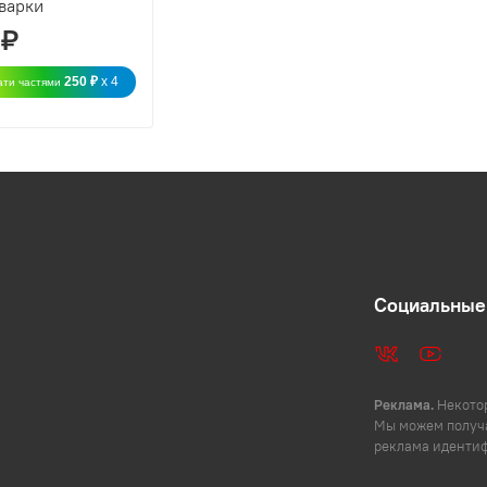
варки
 ₽
250 ₽
x 4
ати частями
Социальные
Реклама.
Некотор
Мы можем получа
реклама иденти