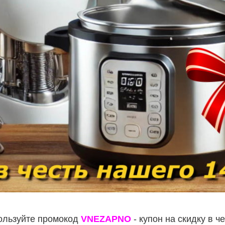
льзуйте промокод
VNEZAPNO
- купон на скидку в ч