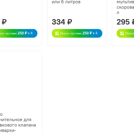
или 6 литров
мульти
скоров
л
 ₽
334 ₽
295 
250 ₽
x 4
250 ₽
x 4
ати частями
Плати частями
Плати
цо
нительное для
вкового клапана
иварки-