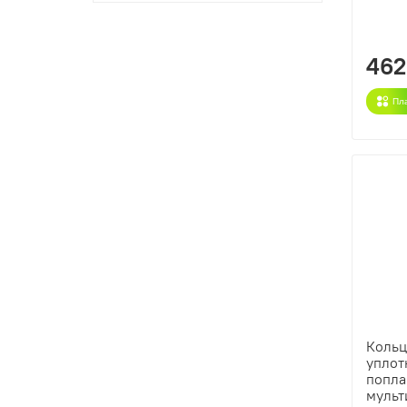
462
Пл
Коль
уплот
попла
мульт