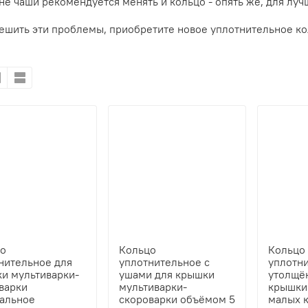
не чаши рекомендуется менять и кольцо - опять же, для луч
ешить эти проблемы, приобретите новое уплотнительное кол
цо
Кольцо
Кольцо
нительное для
уплотнительное с
уплотн
и мультиварки-
ушами для крышки
утолщё
варки
мультиварки-
крышки
альное
скороварки объёмом 5
малых 