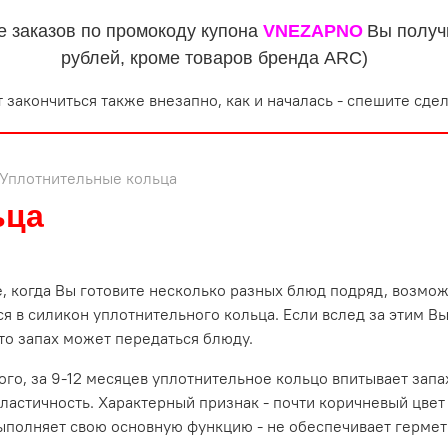
е заказов по промокоду купона
VNEZAPNO
Вы получ
рублей, кроме товаров бренда ARC)
 закончиться также внезапно, как и началась - спешите сдел
Уплотнительные кольца
ьца
е, когда Вы готовите несколько разных блюд подряд, возможн
ся в силикон уплотнительного кольца. Если вслед за этим В
 то запах может передаться блюду.
ого, за 9-12 месяцев уплотнительное кольцо впитывает запа
эластичность. Характерный признак - почти коричневый цвет
ыполняет свою основную функцию - не обеспечивает гермет