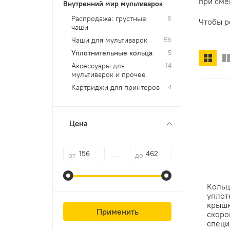
при сме
Внутренний мир мультиварок
Распродажа: грустные
6
Чтобы р
чаши
Чаши для мультиварок
56
Уплотнительные кольца
5
Аксессуары для
14
мультиварок и прочее
Картриджи для принтеров
4
Цена
—
от
до
Коль
уплот
крышк
Применить
скоро
специ