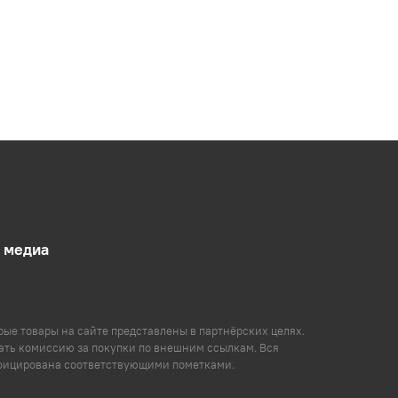
 медиа
ые товары на сайте представлены в партнёрских целях.
ть комиссию за покупки по внешним ссылкам. Вся
фицирована соответствующими пометками.