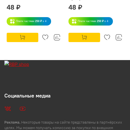
48 ₽
48 ₽
Плати частями
250 ₽
x 4
Плати частями
250 ₽
x 4
Социальные медиа
Реклама.
Некоторые товары на сайте представлены в партнёрских
целях. Мы можем получать комиссию за покупки по внешним