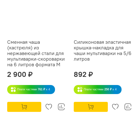
Сменная чаша
Силиконовая эластичная
(кастрюля) из
крышка-накладка для
нержавеющей стали для
чаши мультиварки на 5/6
мультиварки-скороварки
литров
на 6 литров формата M
2 900 ₽
892 ₽
Плати частями
761 ₽
x 4
Плати частями
250 ₽
x 4