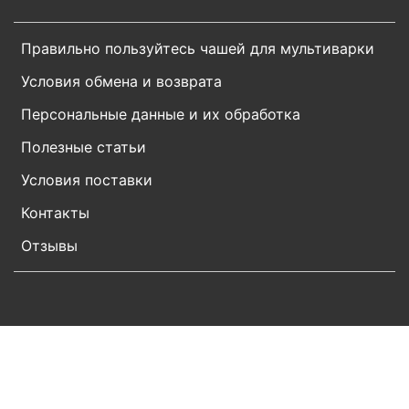
Реклама.
Некоторые товары на сайте представлены в
партнёрских целях. Мы можем получать комиссию за покупки
по внешним ссылкам. Вся реклама идентифицирована
соответствующими пометками.
Правильно пользуйтесь чашей для мультиварки
Условия обмена и возврата
Персональные данные и их обработка
Полезные статьи
Условия поставки
Контакты
Отзывы
Вверху этой страницы есть быстрый поиск чаш по
модели -
поле с бегущей строкой