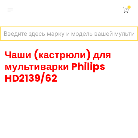
Информация о совместимости обновлена
03 августа 2026г. в 22:06
Всего в нашей базе данных
1383
мультиварки
Внезапная акция!
Используйте
промокод
VNEZAPNO
- купон на скидку в честь
нашего
14-летия!
Только сейчас, при любом количестве заказов по
промокоду купона
VNEZAPNO
Вы получите
скидку
14%
(при заказе от 1400 рублей, кроме