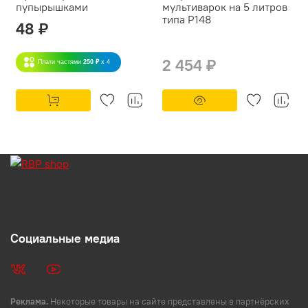
пупырышками
мультиварок на 5 литров
типа P148
48 ₽
2 454 ₽
Плати частями
250 ₽
x 4
Социальные медиа
Реклама.
Некоторые товары на сайте представлены в партнёрских