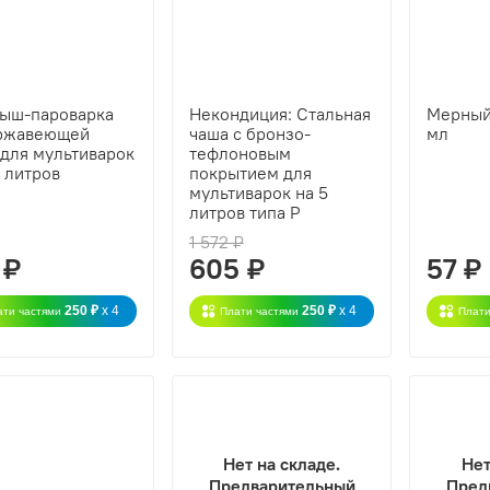
ыш-пароварка
Некондиция: Стальная
Мерный
ержавеющей
чаша с бронзо-
мл
 для мультиварок
тефлоновым
5 литров
покрытием для
мультиварок на 5
литров типа P
1 572 ₽
 ₽
605 ₽
57 ₽
250 ₽
x 4
250 ₽
x 4
ати частями
Плати частями
Плати
Нет на складе.
Нет
Предварительный
Пред