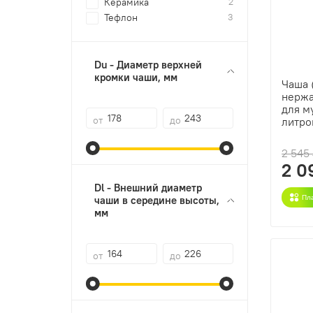
Керамика
2
Тефлон
3
Du - Диаметр верхней
кромки чаши, мм
Чаша 
нержа
для м
от
до
литро
2 545
2 0
Dl - Внешний диаметр
чаши в середине высоты,
Пл
мм
от
до