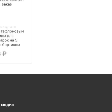
заказ
я чаша с
 тефлоновым
ием для
арок на 5
с бортиком
6 ₽
 медиа