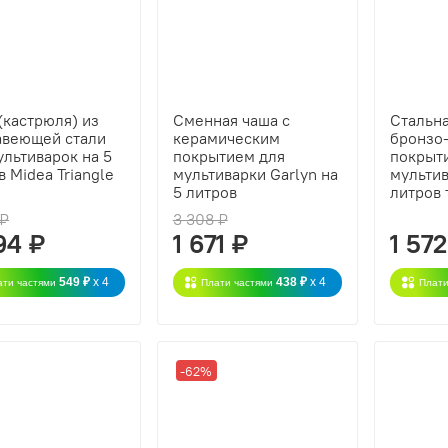
(кастрюля) из
Сменная чаша с
Стальна
веющей стали
керамическим
бронзо
ультиварок на 5
покрытием для
покрыт
в Midea Triangle
мультиварки Garlyn на
мультив
5 литров
литров 
 ₽
3 308 ₽
94 ₽
1 671 ₽
1 572
549 ₽
x 4
438 ₽
x 4
ати частями
Плати частями
Плати
-62%