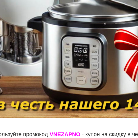
льзуйте промокод
VNEZAPNO
- купон на скидку в ч