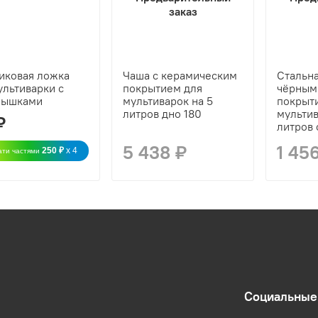
заказ
иковая ложка
Чаша с керамическим
Стальна
ультиварки с
покрытием для
чёрным
рышками
мультиварок на 5
покрыт
литров дно 180
мультив
₽
литров 
5 438 ₽
1 45
250 ₽
x 4
ати частями
Социальные