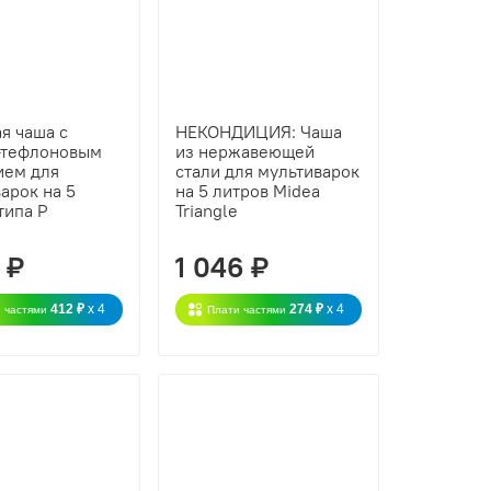
я чаша с
НЕКОНДИЦИЯ: Чаша
-тефлоновым
из нержавеющей
ием для
стали для мультиварок
арок на 5
на 5 литров Midea
типа P
Triangle
 ₽
1 046 ₽
412 ₽
x 4
274 ₽
x 4
 частями
Плати частями