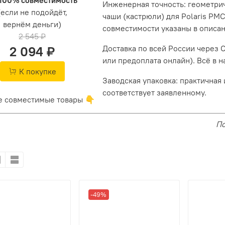
Инженерная точность: геометри
(если не подойдёт,
чаши (кастрюли) для Polaris PM
вернём деньги)
совместимости указаны в описан
2 545 ₽
Доставка по всей России через 
2 094 ₽
или предоплата онлайн). Всё в н
К покупке
Заводская упаковка: практичная 
соответствует заявленному.
е совместимые товары 👇
По
-49%