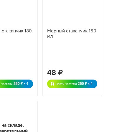
 стаканчик 180
Мерный стаканчик 160
мл
48 ₽
250 ₽
x 4
250 ₽
x 4
 частями
Плати частями
 на складе.
варительный