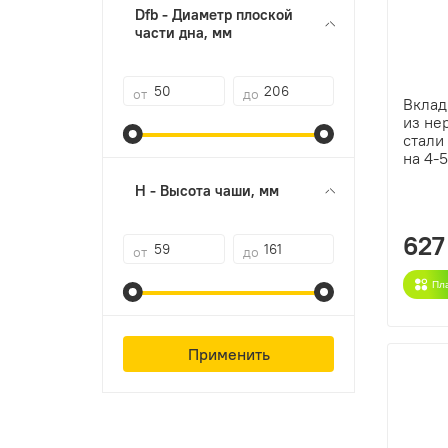
Dfb - Диаметр плоской
части дна, мм
от
до
Вклад
из н
стали
на 4-
H - Высота чаши, мм
627
от
до
Пл
Применить