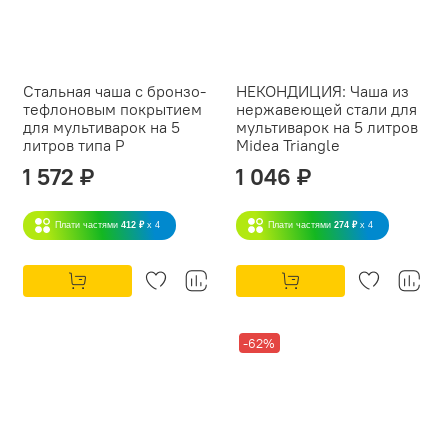
Стальная чаша с бронзо-
НЕКОНДИЦИЯ: Чаша из
тефлоновым покрытием
нержавеющей стали для
для мультиварок на 5
мультиварок на 5 литров
литров типа P
Midea Triangle
1 572 ₽
1 046 ₽
Плати частями
412 ₽
x 4
Плати частями
274 ₽
x 4
-62%