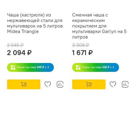
Чаша (кастрюля) из
Сменная чаша с
нержавеющей стали для
керамическим
мультиварок на 5 литров
покрытием для
Midea Triangle
мультиварки Garlyn на 5
литров
2 545 ₽
3 308 ₽
2 094 ₽
1 671 ₽
Плати частями
549 ₽
x 4
Плати частями
438 ₽
x 4