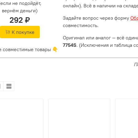
(если не подойдёт,
онлайн). Всё в наличии на складе
вернём деньги)
Задайте вопрос через форму
Обр
292 ₽
совместимость.
К покупке
Оригинал или аналог — всё один
7754S
. (Исключения и таблица с
е совместимые товары 👇
П