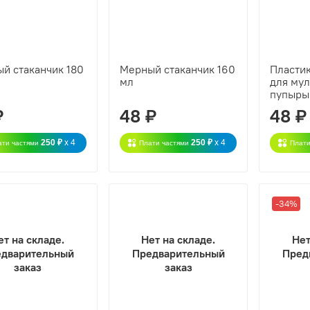
й стаканчик 180
Мерный стаканчик 160
Пласти
мл
для мул
пупыры
₽
48 ₽
48 ₽
250 ₽
x 4
250 ₽
x 4
ати частями
Плати частями
Плати
-34%
ет на складе.
Нет на складе.
Нет
дварительный
Предварительный
Пред
заказ
заказ