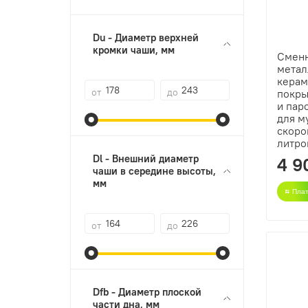
Du - Диаметр верхней
кромки чаши, мм
Сменн
метал
керам
от
до
покры
и пар
для м
скоро
литро
Dl - Внешний диаметр
4 9
чаши в середине высоты,
мм
Плат
от
до
Dfb - Диаметр плоской
части дна, мм