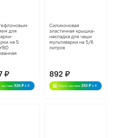
 тефлоновым
Силиконовая
ием для
эластичная крышка-
варки-
накладка для чаши
рки на 5
мультиварки на 5/6
 YBD
литров
ованная
7 ₽
892 ₽
526 ₽
x 4
250 ₽
x 4
 частями
Плати частями