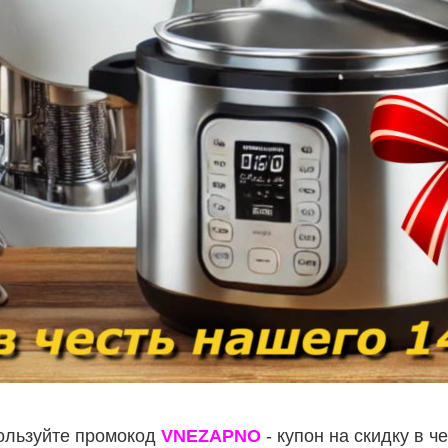
льзуйте промокод
VNEZAPNO
- купон на скидку в ч