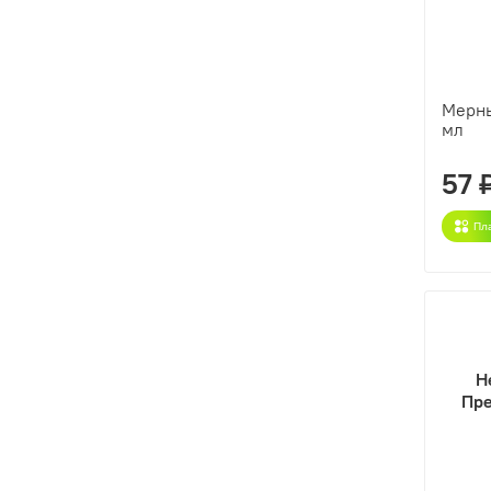
Мерны
мл
57 
Пл
Н
Пре