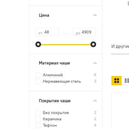
Цена
—
от
до
И други
Материал чаши
Алюминий
6
Нержавеющая сталь
2
Покрытие чаши
Без покрытия
2
Керамика
2
Тефлон
4