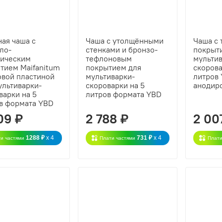
ая чаша с
Чаша с утолщёнными
Чаша с
ло-
стенками и бронзо-
покрыт
ическим
тефлоновым
мульти
тием Maifanitum
покрытием для
скорова
овой пластиной
мультиварки-
литров
ультиварки-
скороварки на 5
анодир
варки на 5
литров формата YBD
в формата YBD
09 ₽
2 788 ₽
2 00
1288 ₽
x 4
731 ₽
x 4
и частями
Плати частями
Плати