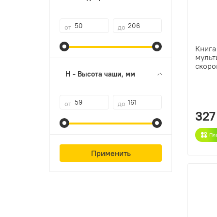
от
до
Книга
мульт
скоро
H - Высота чаши, мм
от
до
327
Пл
Применить