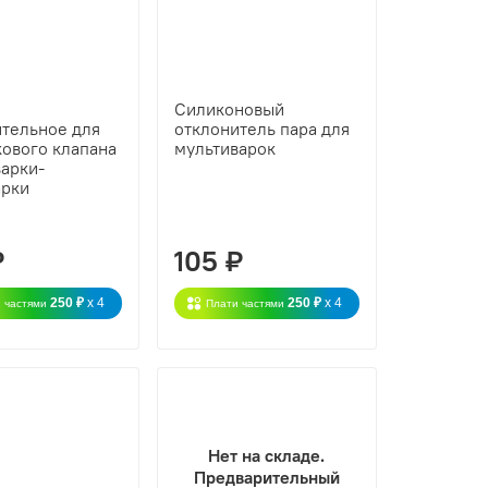
Силиконовый
ительное для
отклонитель пара для
кового клапана
мультиварок
варки-
арки
₽
105 ₽
250 ₽
x 4
250 ₽
x 4
 частями
Плати частями
Нет на складе.
Предварительный