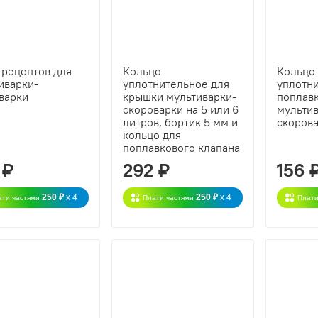
 рецептов для
Кольцо
Кольцо
иварки-
уплотнительное для
уплотн
варки
крышки мультиварки-
поплав
скороварки на 5 или 6
мульти
литров, бортик 5 мм и
скоров
кольцо для
поплавкового клапана
 ₽
292 ₽
156 
250 ₽
x 4
250 ₽
x 4
ати частями
Плати частями
Плати